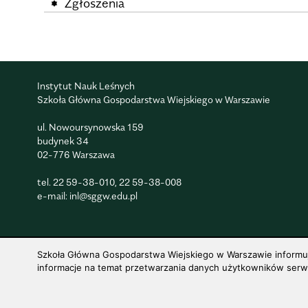
Zgłoszenia
Instytut Nauk Leśnych
Szkoła Główna Gospodarstwa Wiejskiego w Warszawie
ul. Nowoursynowska 159
budynek 34
02-776 Warszawa
tel.
22 59-38-010
,
22 59-38-008
e-mail:
inl@sggw.edu.pl
Szkoła Główna Gospodarstwa Wiejskiego w Warszawie informuje,
informacje na temat przetwarzania danych użytkowników serwis
© 1816–2026 SGGW — ALL RIGHTS RESERVED