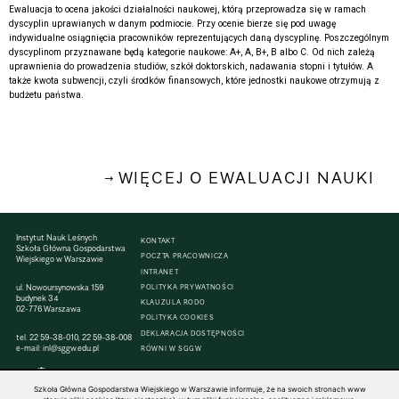
Ewaluacja to ocena jakości działalności naukowej, którą przeprowadza się w ramach
dyscyplin uprawianych w danym podmiocie. Przy ocenie bierze się pod uwagę
indywidualne osiągnięcia pracowników reprezentujących daną dyscyplinę. Poszczególnym
dyscyplinom przyznawane będą kategorie naukowe: A+, A, B+, B albo C. Od nich zależą
uprawnienia do prowadzenia studiów, szkół doktorskich, nadawania stopni i tytułów. A
także kwota subwencji, czyli środków finansowych, które jednostki naukowe otrzymują z
budżetu państwa.
WIĘCEJ O EWALUACJI NAUKI
Instytut Nauk Leśnych
KONTAKT
Szkoła Główna Gospodarstwa
POCZTA PRACOWNICZA
Wiejskiego w Warszawie
INTRANET
ul. Nowoursynowska 159
POLITYKA PRYWATNOŚCI
budynek 34
KLAUZULA RODO
02-776 Warszawa
POLITYKA COOKIES
DEKLARACJA DOSTĘPNOŚCI
tel.
22 59-38-010
,
22 59-38-008
e-mail:
inl@sggw.edu.pl
RÓWNI W SGGW
Szkoła Główna Gospodarstwa Wiejskiego w Warszawie informuje, że na swoich stronach www