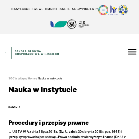
IRK
SYLABUS SGGW
E-HMS
INTRANET
E-SGGW
PROJEKTY
SZKOŁA GŁÓWNA
GOSPODARSTWA WIEJSKIEGO
/
/
SGGW Witryn
Home
Nauka w Instytucie
Nauka w Instytucie
BADANIA
Procedury i przepisy prawne
U S T A W A z dnia 3 lipca 2018 r. (Dz. U. z dnia 30 sierpnia 2018 r. poz. 1668) i
przepisy wprowadzające ustawę –Prawo o szkolnictwie wyższym i nauce (Dz. U. z