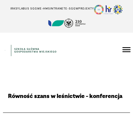
IRK
SYLABUS SGGW
E-HMS
INTRANET
E-SGGW
PROJEKTY
SZKOŁA GŁÓWNA
GOSPODARSTWA WIEJSKIEGO
Równość szans w leśnictwie - konferencja